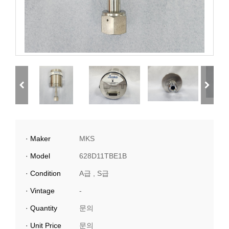
· Maker
MKS
· Model
628D11TBE1B
· Condition
A급 , S급
· Vintage
-
· Quantity
문의
· Unit Price
문의