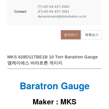
(T)+82-54-437-2062
· Contact
(F)+82-54-437-2061
dynamicsemi@dstsolution.co.kr
문의하기
목록보기
MKS 628D11TBE1B 10 Torr Baratron Gauge
엠케이에스 바라트론 게이지
Baratron Gauge
Maker : MKS