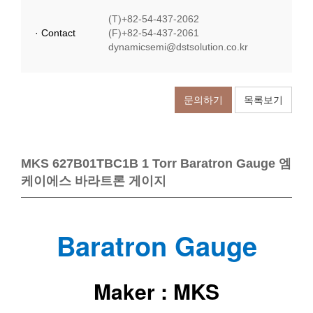
(T)+82-54-437-2062
· Contact
(F)+82-54-437-2061
dynamicsemi@dstsolution.co.kr
문의하기
목록보기
MKS 627B01TBC1B 1 Torr Baratron Gauge 엠
케이에스 바라트론 게이지
Baratron Gauge
Maker : MKS