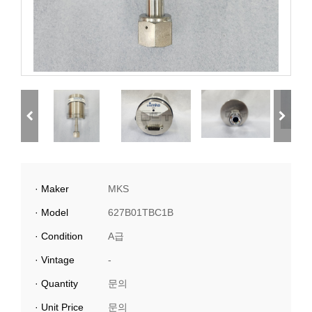
· Maker
MKS
· Model
627B01TBC1B​
· Condition
A급
· Vintage
-
· Quantity
문의
· Unit Price
문의