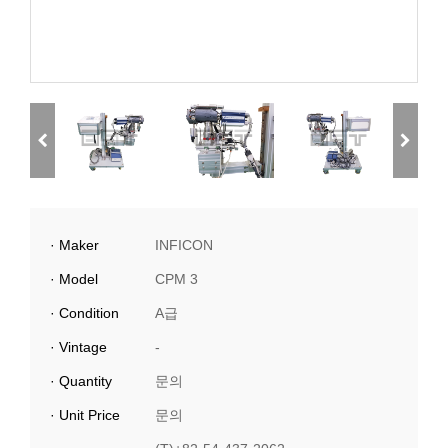
· Maker
INFICON
· Model
CPM 3
· Condition
A급
· Vintage
-
· Quantity
문의
· Unit Price
문의