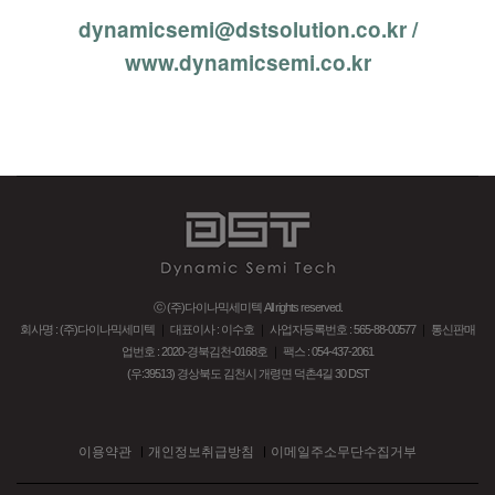
dynamicsemi@dstsolution.co.kr /
www.dynamicsemi.co.kr
ⓒ (주)다이나믹세미텍 All rights reserved.
회사명 : (주)다이나믹세미텍
｜
대표이사 : 이수호
｜
사업자등록번호 : 565-88-00577
｜
통신판매
업번호 : 2020-경북김천-0168호
｜
팩스 : 054-437-2061
(우:39513) 경상북도 김천시 개령면 덕촌4길 30 DST
이용약관
개인정보취급방침
이메일주소무단수집거부