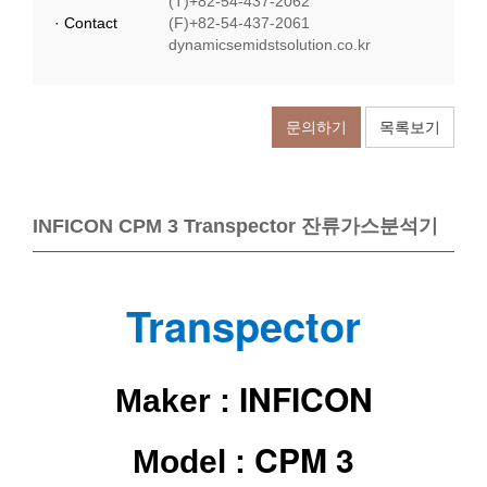
(T)+82-54-437-2062
· Contact
(F)+82-54-437-2061
dynamicsemidstsolution.co.kr
문의하기
목록보기
INFICON CPM 3 Transpector 잔류가스분석기
Transpector
INFICON
Maker :
CPM 3
Model :