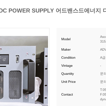
t40k DC POWER SUPPLY 어드밴스드에
Asc
Model
315
Maker
AD
Condition
A급
Vintage
-
Quantity
문
Unit Price
문
T.0
Contact
F.0
​dy