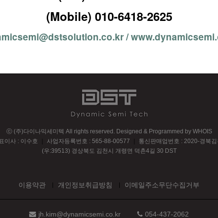
(Mobile) 010-6418-2625
micsemi@dstsolution.co.kr / www.dynamicsemi.
ⓒ (주)다이나믹세미텍 All rights reserved.
Designed & Programmed by WHOIS
표이사 : 이수호
｜
사업자등록번호 : 565-88-00577
｜
통신판매업번호 : 2020-경북김
(우:39513) 경상북도 김천시 개령면 덕촌4길 30 DST
이용약관
개인정보취급방침
이메일주소무단수집거부
jh.kim@dynamicsemi.co.kr
054-437-2062