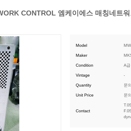
 NETWORK CONTROL 엠케이에스 매칭네
Model
MW
Maker
MK
Condition
A급
Vintage
-
Quantity
문
Unit Price
문
T.0
Contact
F.0
​dy