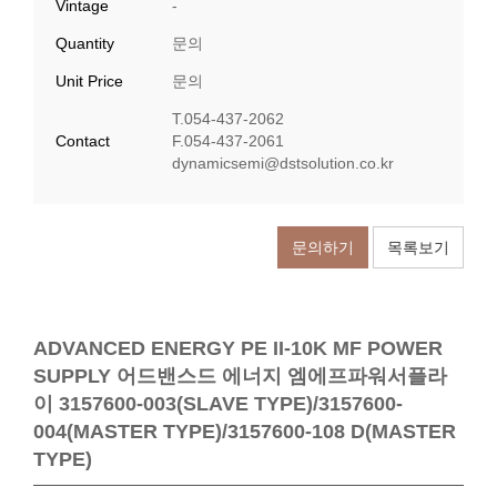
Vintage
-
Quantity
문의
Unit Price
문의
T.054-437-2062
Contact
F.054-437-2061
​dynamicsemi@dstsolution.co.kr
문의하기
목록보기
ADVANCED ENERGY PE II-10K MF POWER
SUPPLY 어드밴스드 에너지 엠에프파워서플라
이 3157600-003(SLAVE TYPE)/3157600-
004(MASTER TYPE)/3157600-108 D(MASTER
TYPE)