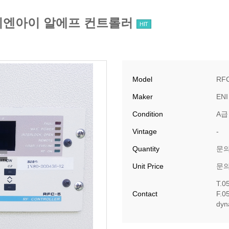
LER 이엔아이 알에프 컨트롤러
HIT
Model
RFC
Maker
ENI
Condition
A급
Vintage
-
Quantity
문
Unit Price
문
T.0
Contact
F.0
​dy