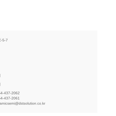
-5-7
의
의
54-437-2062
54-437-2061
namicsemi@dstsolution.co.kr