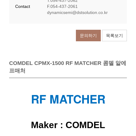
T.054-437-2062
Contact
F.054-437-2061
​dynamicsemi@dstsolution.co.kr
문의하기
목록보기
COMDEL CPMX-1500 RF MATCHER 콤델 알에
프매처
RF MATCHER
Maker :
COMDEL