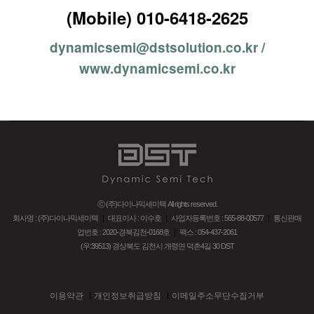
(Mobile) 010-6418-2625
dynamicsemi@dstsolution.co.kr /
www.dynamicsemi.co.kr
ⓒ (주)다이나믹세미텍 All rights reserved.
회사명 : (주)다이나믹세미텍
｜
대표이사 : 이수호
｜
사업자등록번호 : 565-88-00577
｜
통신판매
업번호 : 2020-경북김천-0168호
｜
팩스 : 054-437-2061
(우:39513) 경상북도 김천시 개령면 덕촌4길 30 DST
이용약관
개인정보취급방침
이메일주소무단수집거부