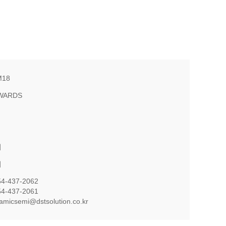
M18
WARDS
의
의
54-437-2062
54-437-2061
namicsemi@dstsolution.co.kr