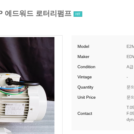
PUMP 에드워드 로터리펌프
HIT
Model
E2
Maker
ED
Condition
A급
Vintage
-
Quantity
문
Unit Price
문
T.0
Contact
F.0
​dy