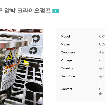
PUMP 알박 크라이오펌프
HIT
Model
CRY
Maker
UL
Condition
A급
Vintage
-
Quantity
문
Unit Price
문
T.0
Contact
F.0
​dy