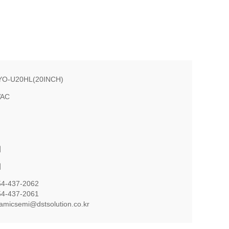
O-U20HL(20INCH)
VAC
의
의
54-437-2062
54-437-2061
namicsemi@dstsolution.co.kr