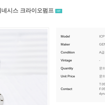
UMP 제네시스 크라이오펌프
HIT
Model
ICP
Maker
GE
Condition
A급
Vintage
-
Quantity
문
Unit Price
문
T.0
Contact
F.0
​dy