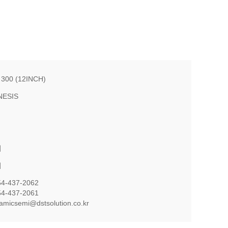
 300 (12INCH)
NESIS
의
의
54-437-2062
54-437-2061
namicsemi@dstsolution.co.kr