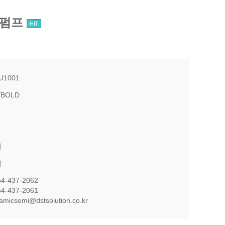
스터펌프
HIT
U1001
YBOLD
의
의
54-437-2062
54-437-2061
namicsemi@dstsolution.co.kr