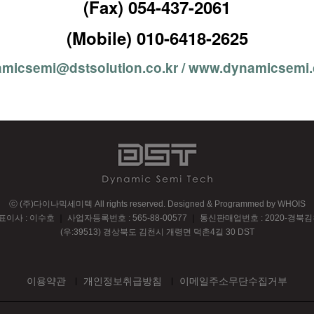
(Fax) 054-437-2061
(Mobile) 010-6418-2625
micsemi@dstsolution.co.kr / www.dynamicsemi.
ⓒ (주)다이나믹세미텍 All rights reserved.
Designed & Programmed by WHOIS
표이사 : 이수호
｜
사업자등록번호 : 565-88-00577
｜
통신판매업번호 : 2020-경북김
(우:39513) 경상북도 김천시 개령면 덕촌4길 30 DST
이용약관
개인정보취급방침
이메일주소무단수집거부