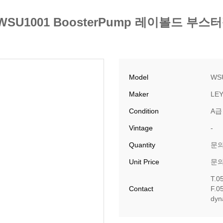
WSU1001 BoosterPump 레이볼드 부
Model
WS
Maker
LE
Condition
A급
Vintage
-
Quantity
문
Unit Price
문
T.0
Contact
F.0
​dy