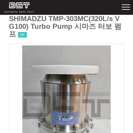
SHIMADZU TMP-303MC(320L/s V
G100) Turbo Pump 시마즈 터보 펌
프
HIT