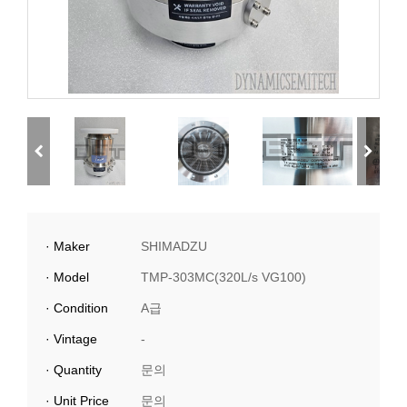
· Maker
SHIMADZU
· Model
TMP-303MC(320L/s VG100)
· Condition
A급
· Vintage
-
· Quantity
문의
· Unit Price
문의