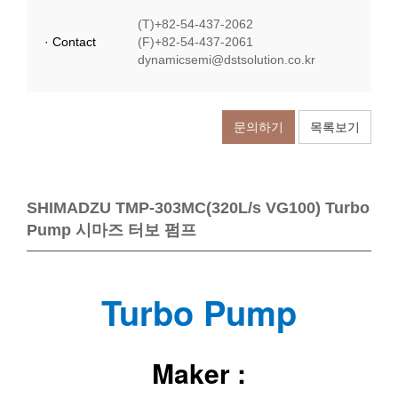
(T)+82-54-437-2062
· Contact
(F)+82-54-437-2061
dynamicsemi@dstsolution.co.kr
문의하기
목록보기
SHIMADZU TMP-303MC(320L/s VG100) Turbo
Pump 시마즈 터보 펌프
Turbo Pump
Maker :