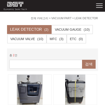
전체 카테고리
>
VACUUM PART
>
LEAK DETECTOR
LEAK DETECTOR
(2)
VACUUM GAUGE
(10)
VACUUM VALVE
(10)
MFC
(3)
ETC
(0)
총
2
건
검색