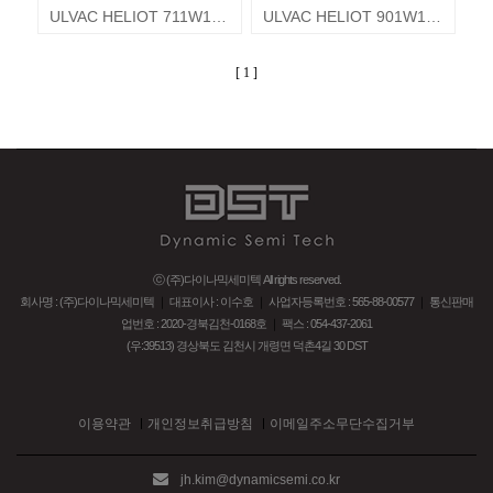
ULVAC HELIOT 711W1 Leak Detector 알박 누설검출기
ULVAC HELIOT 901W1 Leak Detector 알박 누설검출기
[ 1 ]
ⓒ (주)다이나믹세미텍 All rights reserved.
회사명 : (주)다이나믹세미텍
｜
대표이사 : 이수호
｜
사업자등록번호 : 565-88-00577
｜
통신판매
업번호 : 2020-경북김천-0168호
｜
팩스 : 054-437-2061
(우:39513) 경상북도 김천시 개령면 덕촌4길 30 DST
이용약관
개인정보취급방침
이메일주소무단수집거부
jh.kim@dynamicsemi.co.kr