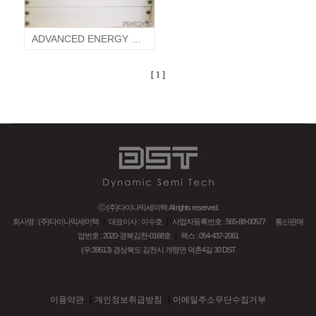
ADVANCED ENERGY CRYSTAL 3157607-001 AE CRYSTAL AC POWER SUPPLY REMOTE CONTROLLER 어드밴스드에너지 AC파워서플라이
[ 1 ]
ⓒ (주)다이나믹세미텍 All rights reserved.
회사명 : (주)다이나믹세미텍
｜
대표이사 : 이수호
｜
사업자등록번호 : 565-88-00577
｜
통신판매
업번호 : 2020-경북김천-0168호
｜
팩스 : 054-437-2061
(우:39513) 경상북도 김천시 개령면 덕촌4길 30 DST
이용약관
개인정보취급방침
이메일주소무단수집거부