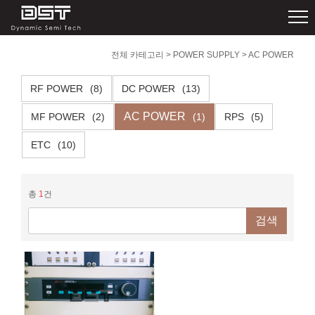
전체 카테고리
>
POWER SUPPLY
>
AC POWER
RF POWER
(8)
DC POWER
(13)
AC POWER
MF POWER
(2)
(1)
RPS
(5)
ETC
(10)
총
1
건
검색