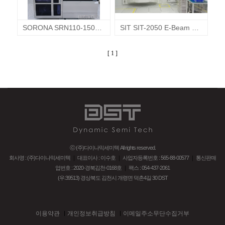
SORONA SRN110-1505-R2​ E-Beam Evaporation 이빔증착기
SIT SIT-2050 E-Beam Evaporator 전자빔증착기
[ 1 ]
ⓒ (주)다이나믹세미텍 All rights reserved.
회사명 : (주)다이나믹세미텍
｜
대표이사 : 이수호
｜
사업자등록번호 : 565-88-00577
｜
통신판매
업번호 : 2020-경북김천-0168호
｜
팩스 : 054-437-2061
(우:39513) 경상북도 김천시 개령면 덕촌4길 30 DST
이용약관
개인정보취급방침
이메일주소무단수집거부