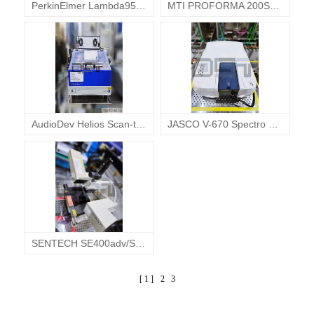
PerkinElmer Lambda950 Spectro Photo Meters 퍼킨엘머 분광계 분광광도계 스펙트럼측정기
MTI PROFORMA 200SA Wafer Measurement System 엠티아이 웨이퍼측정기 웨이퍼두께측정기
AudioDev Helios Scan-tn V3 Spectrometer 헬리오스 웨이퍼두께측정기 웨이퍼굴절측정기
JASCO V-670 Spectro Photo Meters 자스코 분광광도계 스펙트럼측정기
SENTECH SE400adv/SE800PV Ellipsometer 센테크 레이저 박막측정기 박막두께측정기
[ 1 ]
2
3