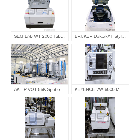
SEMILAB WT-2000 Tabletop Measurement System 세미랩 웨이퍼테스터 웨이퍼검사장비
BRUKER DektakXT Stylus Profiling 브루커 프로파일 단자측정기 박막측정기
AKT PIVOT 55K Sputter 8.5G Applied Materals 에이케이티
KEYENCE VW-6000 Motion analysis video Microscope 키엔스 동작해석마이크로스코프 고속마이크로스코프