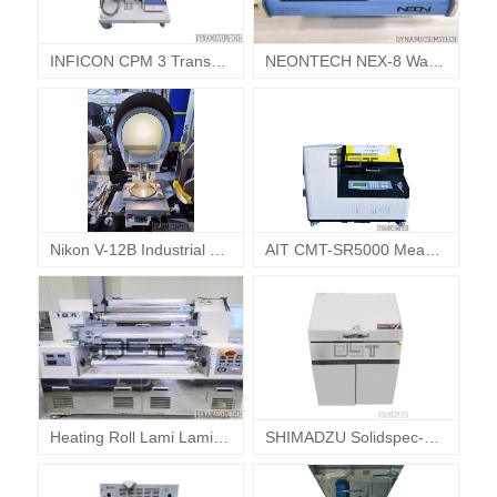
INFICON CPM 3 Transpector 잔류가스분석기
NEONTECH NEX-8 Wafer Expander System 네온테크 웨이퍼 확장기
Nikon V-12B Industrial Metrology 니콘 광형상투영기 형상측정기
AIT CMT-SR5000 Measurement System 에이아이티 면저항측정기
Heating Roll Lami Laminating Lamination 히팅 롤 라미 라미네이팅 라미네이션 합지기
SHIMADZU Solidspec-3700 UV-VIS-NIR Spectro Photo Meter 시마즈 분광광도계 분광계